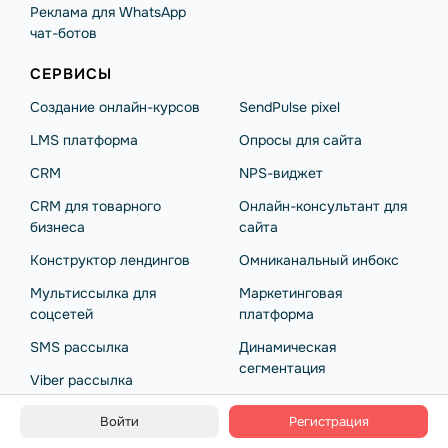
Реклама для WhatsApp
чат-ботов
СЕРВИСЫ
Создание онлайн-курсов
SendPulse pixel
LMS платформа
Опросы для сайта
CRM
NPS-виджет
CRM для товарного
Онлайн-консультант для
бизнеса
сайта
Конструктор лендингов
Омниканальный инбокс
Мультиссылка для
Маркетинговая
соцсетей
платформа
SMS рассылка
Динамическая
сегментация
Viber рассылка
Автоматизация
Web push уведомления
Войти
Регистрация
маркетинга с ИИ
Попап формы