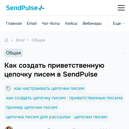
Главная
Email
Чат-боты
Кейсы
Вебинары
Стратегии
Еще ···
Блог
Общая
Общая
Как создать приветственную
цепочку писем в SendPulse
как настраивать цепочки писем
как создать цепочку писем
приветственные письма
пример цепочки писем
цепочка писем для рассылки
цепочки писем