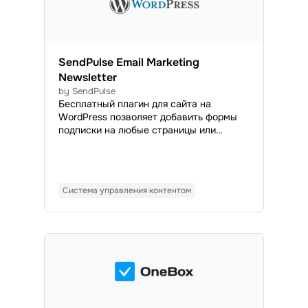
SendPulse Email Marketing
Newsletter
by SendPulse
Бесплатный плагин для сайта на
WordPress позволяет добавить формы
подписки на любые страницы или
публикации. Контакты подписчиков
будут автоматически импортироваться
в указанную адресную книгу, чтобы вы
могли отправлять им email-рассылки и
Система управления контентом
транзакционные письма в любое
удобное время.