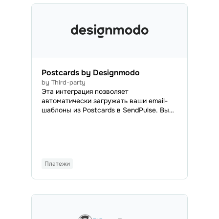
Postcards by Designmodo
by Third-party
Эта интеграция позволяет
автоматически загружать ваши email-
шаблоны из Postcards в SendPulse. Вы
сможете получить доступ ко всем
загруженным email в разделе Шаблоны
писем и использовать их для отправки
регулярных или автоматизированных
кампаний.
Платежи