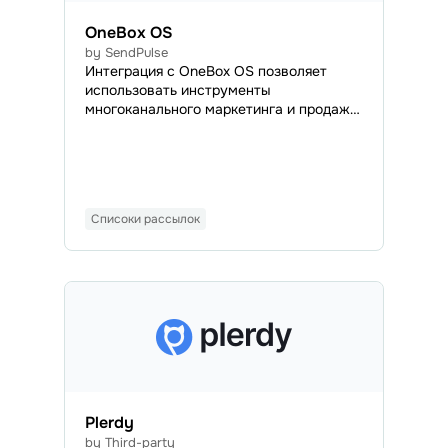
OneBox OS
by SendPulse
Интеграция с OneBox OS позволяет
использовать инструменты
многоканального маркетинга и продаж
от SendPulse для автоматизации бизнес-
процессов внутри OneBox. Система
OneBox автоматизирует рутинные
задачи: создает документы, генерирует
счета, обрабатывает заказы, помогает
Списоки рассылок
эффективно планировать работу,
управлять проектами и сотрудниками и
т.д. Это ускоряет развитие и облегчает
масшт
Plerdy
by Third-party