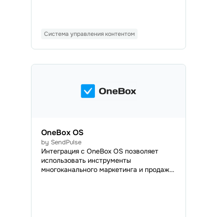
публикации. Контакты подписчиков
будут автоматически импортироваться
в указанную адресную книгу, чтобы вы
могли отправлять им email-рассылки и
Система управления контентом
транзакционные письма в любое
удобное время.
OneBox OS
by SendPulse
Интеграция с OneBox OS позволяет
использовать инструменты
многоканального маркетинга и продаж
от SendPulse для автоматизации бизнес-
процессов внутри OneBox. Система
OneBox автоматизирует рутинные
задачи: создает документы, генерирует
счета, обрабатывает заказы, помогает