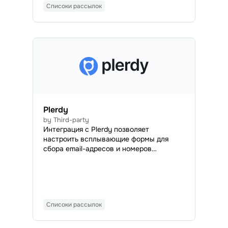
Списоки рассылок
эффективно планировать работу,
управлять проектами и сотрудниками и
т.д. Это ускоряет развитие и облегчает
масшт
Plerdy
by Third-party
Интеграция с Plerdy позволяет
настроить всплывающие формы для
сбора email-адресов и номеров
телефонов, а затем автоматизировать
экспорт контактов потенциальных
клиентов в вашу учетную запись
SendPulse.
Списоки рассылок