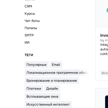
CRM
Курсы
Чат-боты
Попапы
invo
SMTP
by i
ИИ
Inte
auto
cont
ТЕГИ
to yo
grow
Популярные
Email
qual
audi
Локализационное программное обеспечение
Всп
more
Бронирование и планирование
redu
carts
Платежи
Дизайн
Всплывающие окна
Искусственный интеллект