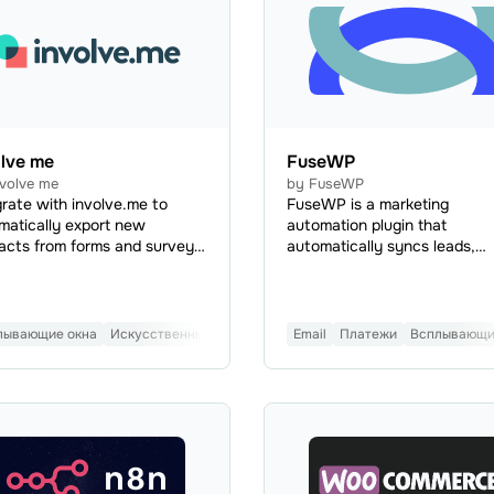
lve me
FuseWP
nvolve me
by FuseWP
grate with involve.me to
FuseWP is a marketing
matically export new
automation plugin that
acts from forms and surveys
automatically syncs leads,
ur mailing lists. This helps
WordPress users, customers
 your subscriber base,
members from forms, eComm
ify leads, engage your
platforms, Learning Manage
ence, motivate them to learn
Systems (LMS), and member
лывающие окна
Искусственный интеллект
Email
Популярные
Платежи
Управление лид
Всплывающи
 about your brand, and
plugins with SendPulse.
ce the number of abandoned
.