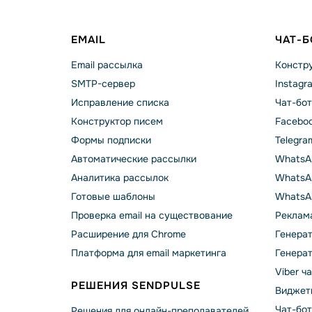
EMAIL
ЧАТ-
Email рассылка
Констру
SMTP-сервер
Instagr
Исправление списка
Чат-бот
Конструктор писем
Faceboo
Формы подписки
Telegra
Автоматические рассылки
WhatsA
Аналитика рассылок
WhatsAp
Готовые шаблоны
WhatsA
Проверка email на существование
Реклама
Расширение для Chrome
Генера
Платформа для email маркетинга
Генера
Viber ч
РЕШЕНИЯ SENDPULSE
Виджет
Чат-бо
Решения для онлайн-преподавателей