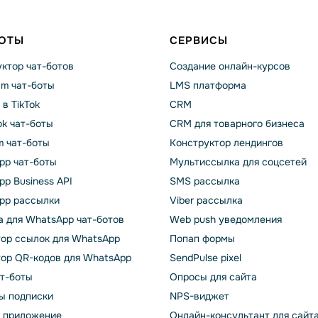
БОТЫ
СЕРВИСЫ
ктор чат-ботов
Создание онлайн-курсов
am чат-боты
LMS платформа
 в TikTok
CRM
k чат-боты
CRM для товарного бизнеса
m чат-боты
Конструктор лендингов
pp чат-боты
Мультиссылка для соцсетей
p Business API
SMS рассылка
pp рассылки
Viber рассылка
 для WhatsApp чат-ботов
Web push уведомления
тор ссылок для WhatsApp
Попап формы
тор QR-кодов для WhatsApp
SendPulse pixel
ат-боты
Опросы для сайта
ы подписки
NPS-виджет
т приложение
Онлайн-консультант для сайт