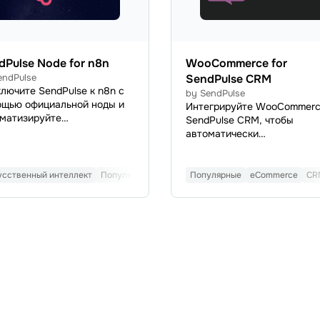
dPulse Node for n8n
WooCommerce for
endPulse
SendPulse CRM
лючите SendPulse к n8n с
by SendPulse
щью официальной ноды и
Интегрируйте WooCommerc
матизируйте
SendPulse CRM, чтобы
етинговые процессы без
автоматически
сания кода.
синхронизировать товары,
ронизируйте данные CRM,
заказы, клиентов, контакты
авляйте письма,
данные сделок между
усственный интеллект
Популярные
AI-платформы
Популярные
eCommerce
CR
вляйте подписчиками чат-
интернет-магазином и CRM
в и запускайте потоки
Управляйте продажами,
mation 360 — прямо из
клиентской базой и заказа
го n8n canvas.
единой системе SendPulse