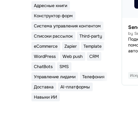
Адресные книги
Конструктор форм
Система управления контентом
Sen
by S
Списоки рассылок
Third-party
Подк
помо
eCommerce
Zapier
Template
авто
WordPress
Web push
CRM
марк
напи
ChatBots
SMS
Синх
отпр
Иск
Управление лидами
Телефония
упра
бото
Доставка
AI-платформы
Auto
Навыки ИИ
ваше