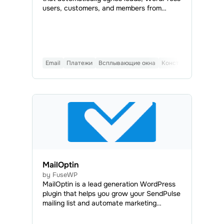
users, customers, and members from
forms, eCommerce platforms, Learning
Management Systems (LMS), and
membership plugins with SendPulse.
Email
Платежи
Всплывающие окна
Конструктор форм
MailOptin
by FuseWP
MailOptin is a lead generation WordPress
plugin that helps you grow your SendPulse
mailing list and automate marketing
campaigns. MailOptin lets you create high-
converting opt-in forms, including