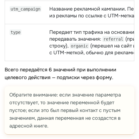
Название рекламной кампании. Пере
utm_campaign
из рекламы по ссылке с UTM-меткам
Передает тип трафика на основании
type
передавать значения:
(приш
referral
строку),
(перешел на сайт из
organic
с UTM-меткой, обычно для рекламных
Всего передаётся 6 значений при выполнении
целевого действия — подписки через форму.
Обратите внимание: eсли значение параметра
отсутствует, то значение переменной будет
пустое; eсли это был первый контакт с пустым
значением, данная переменная не создастся в
адресной книге.