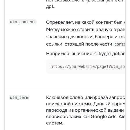
др)..
Определяет, на какой контент был на
utm_content
Метку можно ставить разную в рамк
значение для кнопки, баннера и текс
ссылки, стоящей после части
conten
Например, значение
будет добавле
4
https://yourwebsite/page1?utm_sour
Ключевое слово или фраза запроса, 
utm_term
поисковой системы. Данный парамет
переходе из органической выдачи и 
сервисов таких как Google Ads. Акт
систем.