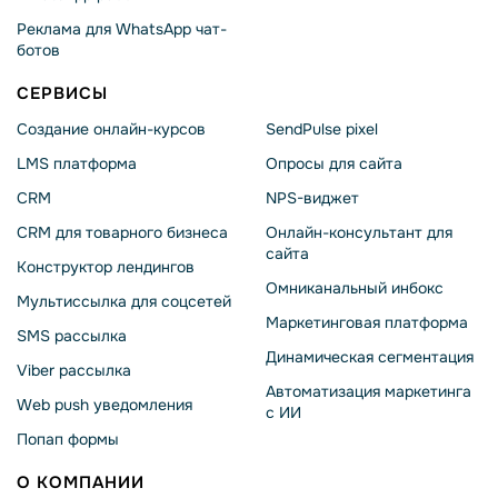
Реклама для WhatsApp чат-
ботов
СЕРВИСЫ
Создание онлайн-курсов
SendPulse pixel
LMS платформа
Опросы для сайта
CRM
NPS-виджет
CRM для товарного бизнеса
Онлайн-консультант для
сайта
Конструктор лендингов
Омниканальный инбокс
Мультиссылка для соцсетей
Маркетинговая платформа
SMS рассылка
Динамическая сегментация
Viber рассылка
Автоматизация маркетинга
Web push уведомления
с ИИ
Попап формы
О КОМПАНИИ