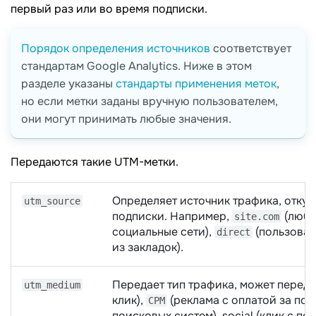
первый раз или во время подписки.
Порядок определения источников
соответствует
стандартам Google Analytics. Ниже в этом
разделе указаны
стандарты применения меток
,
но если метки заданы вручную пользователем,
они могут принимать любые значения.
Передаются такие UTM-метки.
Определяет источник трафика, отку
utm_source
подписки. Например,
(любо
site.com
социальные сети),
(пользоват
direct
из закладок).
Передает тип трафика, может переда
utm_medium
клик),
(реклама с оплатой за пок
CPM
поисковых систем), social (клик с по