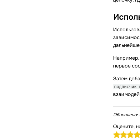
Испол
Использов
зависимост
дальнейше
Например, 
первое со
Затем доб
подписчик_
взаимодейс
Обновлено:
Оцените, н