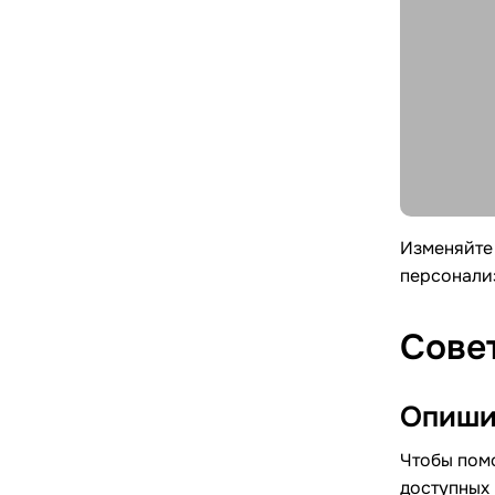
Изменяйте 
персонализ
Сове
Опиши
Чтобы помо
доступных 