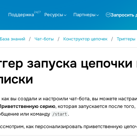
Поддержка
Ресурсы
Партнеры
Запросить 
База знаний
Чат-боты
Конструктор цепочек
Триггеры
ггер запуска цепочки
писки
 как вы создали и настроили чат-бота, вы можете настраи
Приветственную серию
, которая запускается после того,
общение или команду
.
/start
ассмотрим, как персонализировать приветственную цепоч