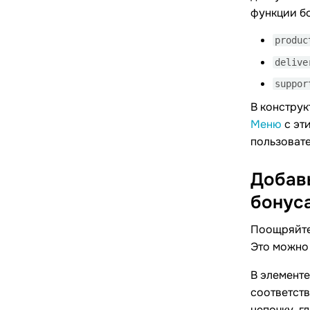
функции бо
produc
delive
suppor
В конструк
Меню
с эт
пользоват
Добавь
бонус
Поощряйте 
Это можно
В элемент
соответств
цепочку, г