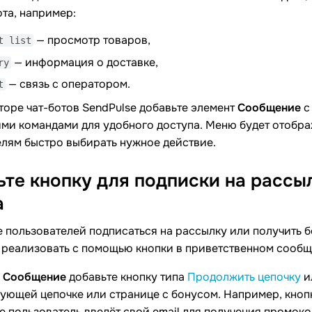
та, например:
— просмотр товаров,
t list
— информация о доставке,
ry
— связь с оператором.
t
торе чат-ботов SendPulse добавьте элемент
Сообщение
с
ими командами для удобного доступа. Меню будет отображ
елям быстро выбирать нужное действие.
те кнопку для подписки на рассы
а
пользователей подписаться на рассылку или получить бо
 реализовать с помощью кнопки в приветственном сообщ
е
Сообщение
добавьте кнопку типа
Продолжить цепочку
и
ующей цепочке или странице с бонусом. Например, кнопк
де пользователь введёт свой email для получения промоко