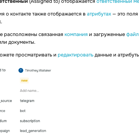
етственный
(Assigned to) отображается
ответственный м
я о контакте также отображается в
атрибутах
— это поля
.
же расположены связанная
компания
и загруженные
файл
или документы.
можете просматривать и
редактировать
данные и атрибуты