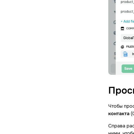
Прос
Чтобы прос
контакта
(C
Справа ра
ними, чтоб