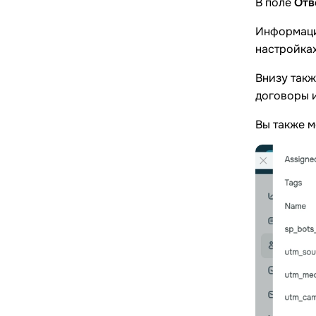
В поле
Отв
Информаци
настройках
Внизу так
договоры 
Вы также 