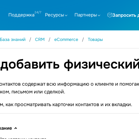
Поддержка
Ресурсы
Партнеры
Запросить 
База знаний
CRM
eCommerce
Товары
 добавить физический
контактов содержат всю информацию о клиенте и помога
ком, письмом или сделкой.
, как просматривать карточки контактов и их вкладки.
жание