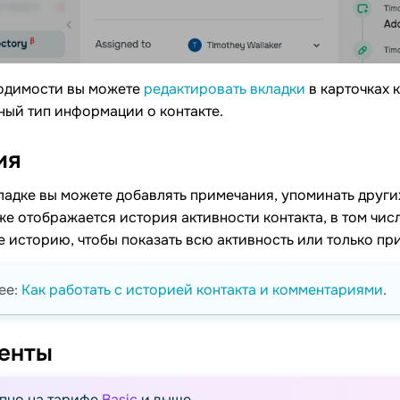
одимости вы можете
редактировать вкладки
в карточках 
ный тип информации о контакте.
ия
ладке вы можете добавлять примечания, упоминать други
е отображается история активности контакта, в том чис
 историю, чтобы показать всю активность или только пр
ее:
Как работать с историей контакта и комментариями
.
енты
пно на тарифе
Basic
и выше