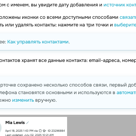
ом с именем, вы увидите дату добавления и
источник кон
оложены иконки со всеми доступными способами
связат
ь или удалять контакты: нажмите на три точки и
выберите
ее:
Как управлять контактами
.
онтактов хранят все данные контакта: email-адреса, ном
арточке сохранено несколько способов связи, первый до
лефона становятся основными и используются в
автомат
можно
изменить
вручную.