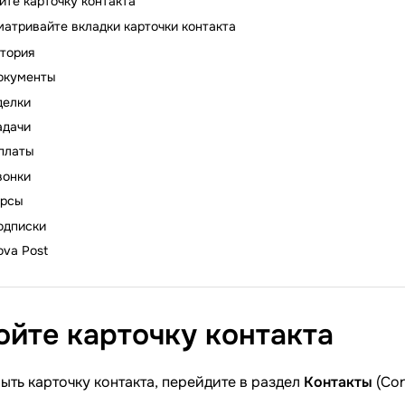
йте карточку контакта
атривайте вкладки карточки контакта
тория
окументы
делки
адачи
платы
вонки
урсы
одписки
ova Post
ойте карточку
контакта
ыть карточку контакта, перейдите в раздел
Контакты
(Con