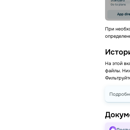
При необх
определен
Истор
На этой вк
файлы. Ниж
Фильтруйте
Подробн
Докум
Досту