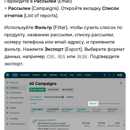
Перейдите в
Рассылки
(Email)
>
Рассылки
(Campaigns). Откройте вкладку
Список
отчетов
(List of reports).
Используйте
Фильтр
(Filter), чтобы сузить список по
продукту, названию рассылки, списку рассылки,
номеру телефона или email-адресу, и примените
фильтр. Нажмите
Экспорт
(Export). Выберите формат
данных, например
,
или
. Подтвердите
CSV
XLS
XLSX
экспорт.